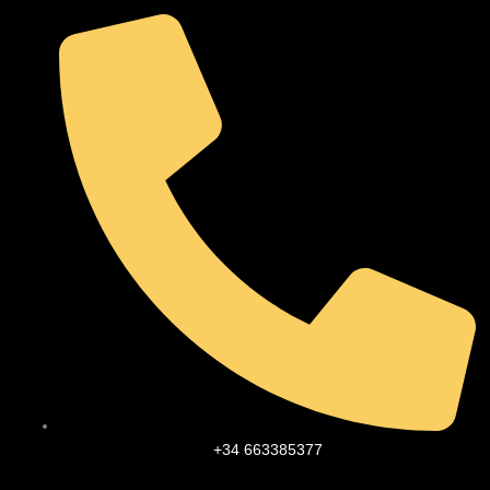
Ir
al
contenido
+34 663385377